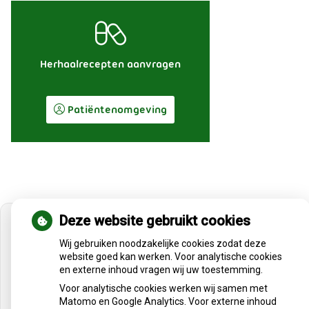
Herhaalrecepten aanvragen
Patiëntenomgeving
Deze website gebruikt cookies
Wij gebruiken noodzakelijke cookies zodat deze
website goed kan werken. Voor analytische cookies
U heeft geen toestemming gegeven voor
en externe inhoud vragen wij uw toestemming.
externe inhoud
die nodig is om dit te
Voor analytische cookies werken wij samen met
zien.
Matomo en Google Analytics. Voor externe inhoud