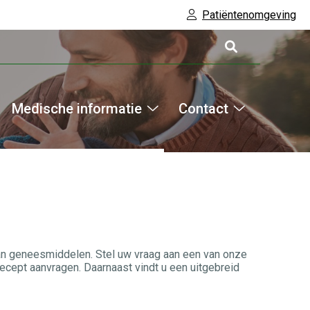
Patiëntenomgeving
Medische informatie
Contact
Hoofdm
ervices
Medische
Contact
ubmenu
informatie
submenu
submenu
van geneesmiddelen. Stel uw vraag aan een van onze
cept aanvragen. Daarnaast vindt u een uitgebreid