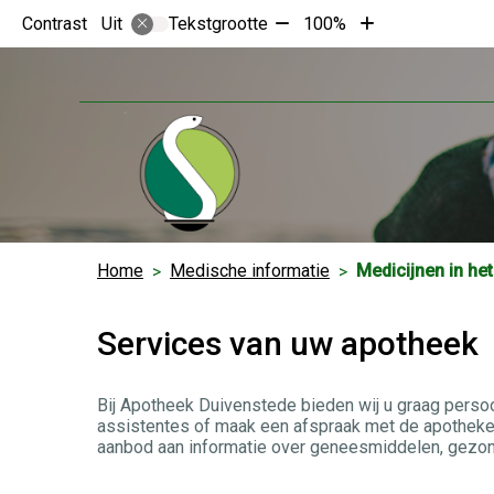
Tekst
Tekst
Contrast
Tekstgrootte
100%
Uit
verkleinen
vergroten
met
met
10%
10%
Home
Medische informatie
Medicijnen in het
Services van uw apotheek
Bij Apotheek Duivenstede bieden wij u graag persoo
assistentes of maak een afspraak met de apotheker
aanbod aan informatie over geneesmiddelen, gezon