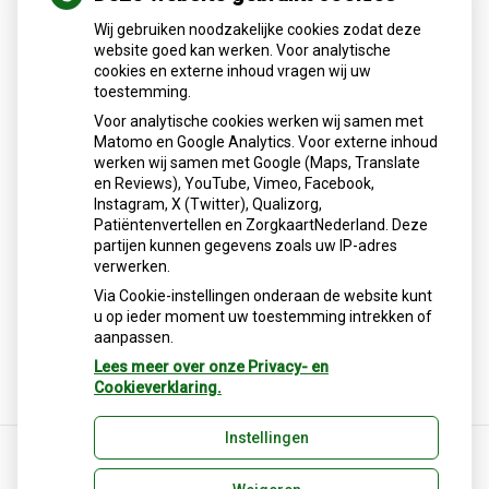
Alteveerstraat 3
Wij gebruiken noodzakelijke cookies zodat deze
7906 CA Hoogeveen
website goed kan werken. Voor analytische
Tel:
0528-262102
cookies en externe inhoud vragen wij uw
E-mail:
info@apotheekduivenstede.nl
toestemming.
Voor analytische cookies werken wij samen met
Matomo en Google Analytics. Voor externe inhoud
Patiëntenfolders
werken wij samen met Google (Maps, Translate
en Reviews), YouTube, Vimeo, Facebook,
Op deze pagina vond u een selectie aan folders ontwikkeld
Instagram, X (Twitter), Qualizorg,
door de KNMP (Koningklijke Nederlandse Maatschappij ter
Patiëntenvertellen en ZorgkaartNederland. Deze
bevordering der Pharmacie), die informatie verschaffen
partijen kunnen gegevens zoals uw IP-adres
over bepaalde aandoeningen en gebruik van
verwerken.
geneesmiddelen.
Via Cookie-instellingen onderaan de website kunt
u op ieder moment uw toestemming intrekken of
Deze content is vervangen voor
deze pagina
. Hier kunt u
aanpassen.
informatie zoeken en vinden over uw medische klachten
en informatie over (gebruik van) geneesmiddelen.
Lees meer over onze Privacy- en
Cookieverklaring.
Instellingen