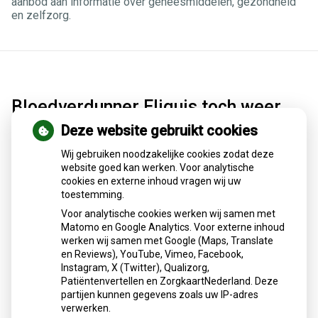
aanbod aan informatie over geneesmiddelen, gezondheid
en zelfzorg.
Bloedverdunner Eliquis toch weer
beschikbaar dankzij tijdelijke
Deze website gebruikt cookies
afspraken
Wij gebruiken noodzakelijke cookies zodat deze
website goed kan werken. Voor analytische
Bloedverdunner Eliquis is sinds 18 december 2025 weer
cookies en externe inhoud vragen wij uw
leverbaar aan apotheken dankzij tijdelijke afspraken tussen
toestemming.
groothandel Mosadex en fabrikant BMS. De eerdere stop
Voor analytische cookies werken wij samen met
volgde op een prijsconflict. Door het akkoord hoeven ruim
Matomo en Google Analytics. Voor externe inhoud
260.000 patiënten voorlopig niet over te stappen op een
werken wij samen met Google (Maps, Translate
ander middel. De partijen werken aan een structurele
en Reviews), YouTube, Vimeo, Facebook,
oplossing.
Instagram, X (Twitter), Qualizorg,
Patiëntenvertellen en ZorgkaartNederland. Deze
Lees het hele artikel op:
Nationale zorggids
partijen kunnen gegevens zoals uw IP-adres
Publicatiedatum:
19-12-2025
verwerken.